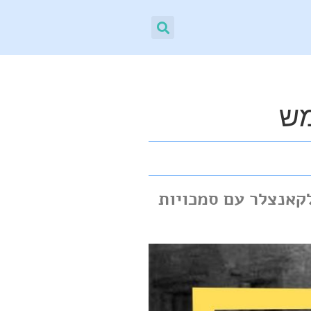
מש
לר, לקאנצלר עם סמכויות