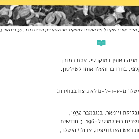
רי שקיבל את המינוי לתפקיד מהנשיא פון הינדנבורג, 30 בינואר 1933.
מניה באופן דמוקרטי. אתם כמובן
י, בחרו בו והעלו אותו לשילטון.
יטלר מ-ע-ו-ל-ם לא ניצח בבחירות
יותר מזה; בבחירות הדמוקרטיות האחרונות שהתקיימו ברפובליקת ויימאר, בנובמבר 1932,
המפלגה הנאצית איבדה כ-4 מיליון קולות, וירדה מ-230 מושבים בפרלמנט ל-196. 3 חודשים
ן הינדנבורג, את ראש האופוזיציה, אדולף היטלר,