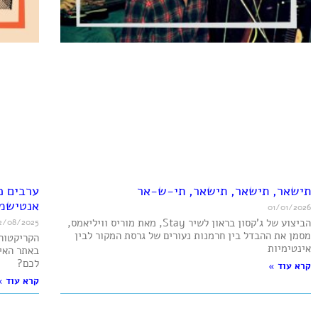
תישאר, תישאר, תישאר, תי-ש-אר
ערבים כ
אנטישמ
01/01/2026
הביצוע של ג’קסון בראון לשיר Stay, מאת מוריס וויליאמס,
2/08/2025
מסמן את ההבדל בין חרמנות נעורים של גרסת המקור לבין
הקריקטורה
אינטימיות
באתר האינ
לכם?
קרא עוד »
קרא עוד »