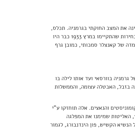
נה את המצב החוקתי בגרמניה. תכלס,
בדיוק בשביל זה נתנו לו את הסמכויות המורחבות האלה. הבחירות שהתקיימו במרץ 1933 כבר היו
מדה של קאנצלר סמכותי, כמובן גרף
שנה, מחוזה הכניעה של גרמניה בוורסאי ועד אותו לילה בו
תה בזבל, האבטלה עצומה, והממשלות
מוניסטים והנאצים. אלה תוחזקו ע"י
הסובייטים ואלה ע"י האליטות הגרמניות. בערך משנת 1930, האליטות שמימנו את המפלגה
 הנשיא הקשיש, פון הינדנבורג, לגמור