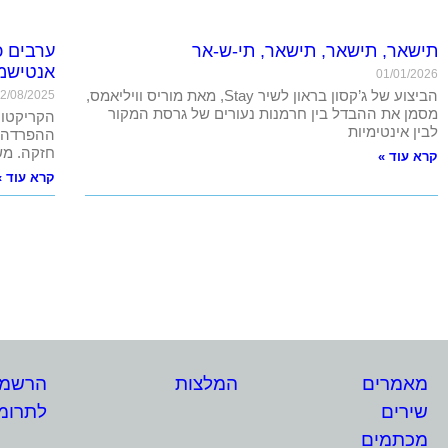
תישאר, תישאר, תישאר, תי-ש-אר
ערבים כ
אנטישמ
01/01/2026
הביצוע של ג’קסון בראון לשיר Stay, מאת מוריס וויליאמס,
2/08/2025
מסמן את ההבדל בין חרמנות נעורים של גרסת המקור
הקריקטור
לבין אינטימיות
ההפרדה' 
חזקה. מש
קרא עוד »
קרא עוד »
מאמרים
המלצות
הרשמה 
שירים
לתרומו
מכתמים