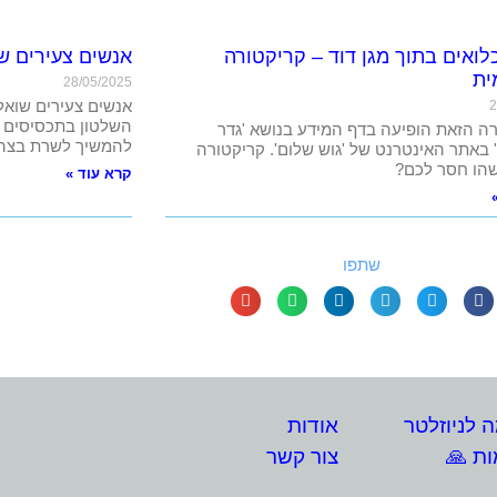
לואים בתוך מגן דוד – קריקטורה
אנשים צעירים שו
ית
28/05/2025
אנשים צעירים שואלי
2
השלטון בתכסיסים מ
ה הזאת הופיעה בדף המידע בנושא 'גדר
להמשיך לשרת בצה
באתר האינטרנט של 'גוש שלום'. קריקטורה
הו חסר לכם?
קרא עוד »
שתפו
לניוזלטר
אודות
ת 🙏
צור קשר