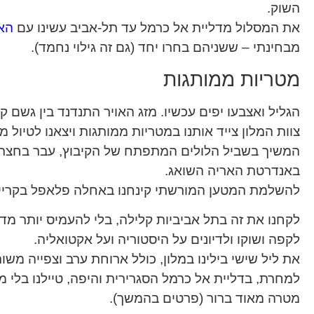
השוק.
את המסלול מדליית אל כרמל עד תל-אביב עשינו עם
האל
מבחינתי – ששניהם בחרו יחד (גם זה גילוי נחמד).
מטריות ממותגות
הגליל ואצבעו יפים עכשיו. מזג האויר התנדנד בין גשם ק
צוות המלון צייד אותנו במטריות ממותגות ויצאנו לטיול
המשיך בשביל הלולים המתפתח של הקיבוץ, עבר בחצר 
באנדרטת האריה השואג.
להשלמת המטען המורשתי קינחנו באחלה פלאפל בקריי
לקחנו את זה בתל אביביות קלילה, בלי להעמיס יותר מדי
לקפה ושוקו ולדיונים על היסטוריה ועל אקטואליה.
את ליל שישי בילינו במלון, כולל ארוחת ערב וצפייה מש
למחרת, בדליית אל כרמל הסגרירית והיפה, טיילנו בלי 
מטרה מאוד ברור (פרטים בהמשך).