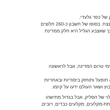
 של כפר גלעדי.
לאורך שנות הציונות כפר גלעדי הוא ספר לוחם, סופג ומנצח. בסופו של חשבון כ-260 חלוצים
ך שאצבע הגליל היא חלק ממדינת
ימי טרום המדינה, אבל לראשונה
תופעל ותוחזק ביסודיות ובאחריות
וץ ושאר העולם ידעו על קיומו.
וי של הסליק, אבל בגדול מתישהו
נחשף – תת-מקלעים, מקלעים כבדים, רובים,