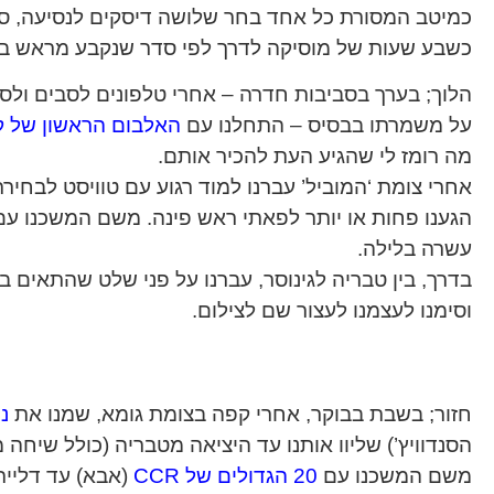
כמיטב המסורת כל אחד בחר שלושה דיסקים לנסיעה, ס
כשבע שעות של מוסיקה לדרך לפי סדר שנקבע מראש בין
הלוך; בערך בסביבות חדרה – אחרי טלפונים לסבים ולס
על משמרתו בבסיס – התחלנו עם
האלבום הראשון של ק
מה רומז לי שהגיע העת להכיר אותם.
אחרי צומת ‘המוביל’ עברנו למוד רגוע עם טוויסט לבחיר
הגענו פחות או יותר לפאתי ראש פינה. משם המשכנו עם 
עשרה בלילה.
בדרך, בין טבריה לגינוסר, עברנו על פני שלט שהתאים בד
וסימנו לעצמנו לעצור שם לצילום.
חזור; בשבת בבוקר, אחרי קפה בצומת גומא, שמנו את
נו
הסנדוויץ’) שליוו אותנו עד היציאה מטבריה (כולל שיחה 
משם המשכנו עם
20 הגדולים של CCR
(אבא) עד דליית