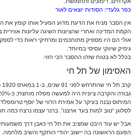
אקדחים, רימונים ותחמושת.
כפר גלעדי: הסודות יוצאים לאור
אין הסבר מניח את הדעת מדוע הפעיל אותו קומץ את הס
הקמת המדינה ואחרי שהציונות השיגה עליונות אווירית ב
אולי הם היו מספיק מתוחכמים ומרחיקי ראות כדי לספק
גימיק שיווקי עסיסי במיוחד.
בכלל לא בטוח שזהו ההסבר הכי הזוי.
האסימון של תל חי
קר
גבורה והקרבה ציונית היה למעשה מפלה מוחצת; כ-20% מאנשי היישוב נהרגו והוא ננטש.
המיתוס נבנה בעיקר על אמירת הדווי של יוסף טרומפלדור
לסלוגן “טוב למות בעד ארצנו”. ברנר עצמו נרצח כמה ח
אבל יש עוד היבט שמציב את תל חי כאבן דרך משמעותית 
הפעם הראשונה בה יישוב יהודי הותקף והשיב מלחמה.