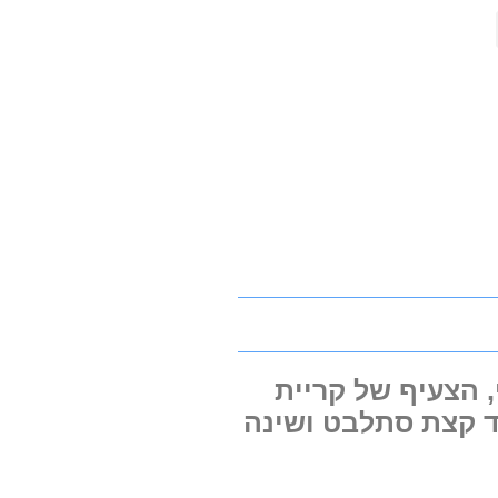
, הצעיף של קריית
 (אוטו), 2 סיורים (תיירות) ועוד קצת סתלבט ושינה