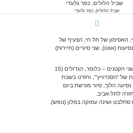
שביל הלולים, כפר גלעדי
 האסימון של תל חי, הצעיף של
. סה”כ שלוש נסיעות (אוטו), שני סיורים (תיירות)
את סופ”ש הקודם של סוף ינואר ביליתי בטיול חטוף עם שני הקטנים – כלומר, הגדולים (15
ת של “הסנדוויץ'”, וחזרנו בשבת
ללו נסיעה הלוך, סיור מורשת ביום
חזרה לתל-אביב.
ת סתלבט ושינה עמוקה במלון (נופש).