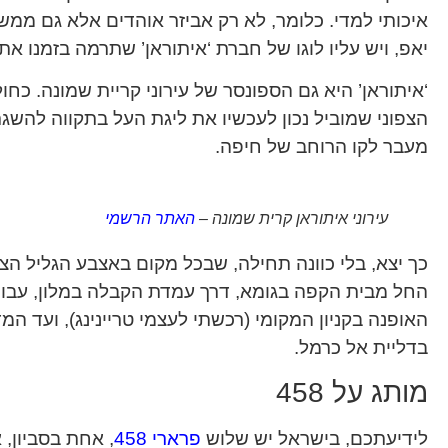
איכותי למדי. כלומר, לא רק אביזר אוהדים אלא גם ממש 
יאפ, ויש עליו לוגו של חברת ‘איתוראן’ שתרמה בזמנו א
‘איתוראן’ היא גם הספונסר של עירוני קריית שמונה. כחו
הצפוני שמוביל נכון לעכשיו את ליגת העל בתקווה להשג
מעבר לקו הרוחב של חיפה.
עירוני איתוראן קרית שמונה –
האתר הרשמי
כך יצא, בלי כוונה תחילה, שבכל מקום באצבע הגליל הצ
החל מבית הקפה בגומא, דרך עמדת הקבלה במלון, עבור
האופנה בקניון המקומי (רכשתי לעצמי טריינינג), ועד המ
בדליית אל כרמל.
מותג על 458
לידיעתכם, בישראל יש שלוש
פרארי 458
, אחת בסביון,