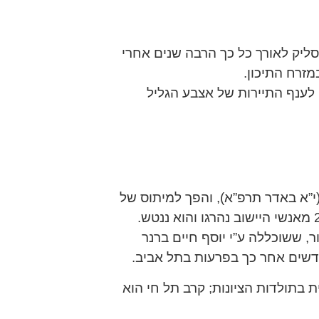
ליק לאורך כל כך הרבה שנים אחרי
מזרח התיכון.
 לענף התיירות של אצבע הגליל
ב תל חי שהתרחש לפני 91 שנים, ב-1 במארס 1920 (י”א באדר תרפ”א), והפך למיתוס של
, ששוכללה ע”י יוסף חיים ברנר
ודשים אחר כך בפרעות בתל אביב.
בתולדות הציונות; קרב תל חי הוא