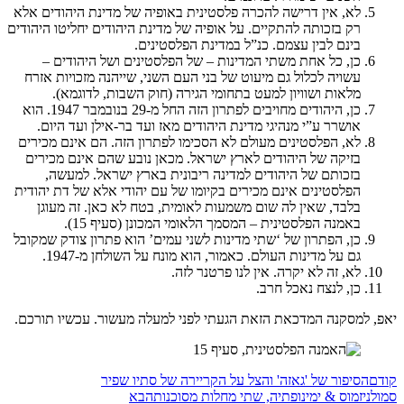
לא, אין דרישה להכרה פלסטינית באופיה של מדינת היהודים אלא
רק בזכותה להתקיים. על אופיה של מדינת היהודים יחליטו היהודים
בינם לבין עצמם. כנ”ל במדינת הפלסטינים.
כן, כל אחת משתי המדינות – של הפלסטינים ושל היהודים –
עשויה לכלול גם מיעוט של בני העם השני, שייהנה מזכויות אזרח
מלאות ושוויון למעט בתחומי הגירה (חוק השבות, לדוגמא).
כן, היהודים מחויבים לפתרון הזה החל מ-29 בנובמבר 1947. הוא
אושרר ע”י מנהיגי מדינת היהודים מאז ועד בר-אילן ועד היום.
לא, הפלסטינים מעולם לא הסכימו לפתרון הזה. הם אינם מכירים
בזיקה של היהודים לארץ ישראל. מכאן נובע שהם אינם מכירים
בזכותם של היהודים למדינה ריבונית בארץ ישראל. למעשה,
הפלסטינים אינם מכירים בקיומו של עם יהודי אלא של דת יהודית
בלבד, שאין לה שום משמעות לאומית, בטח לא כאן. זה מעוגן
באמנה הפלסטינית – המסמך הלאומי המכונן (סעיף 15).
כן, הפתרון של ‘שתי מדינות לשני עמים’ הוא פתרון צודק שמקובל
גם על מדינות העולם. כאמור, הוא מונח על השולחן מ-1947.
לא, זה לא יקרה. אין לנו פרטנר לזה.
כן, לנצח נאכל חרב.
יאפ, למסקנה המדכאת הזאת הגעתי לפני למעלה מעשור. עכשיו תורכם.
קודם
הסיפור של 'גאזה' והצל על הקריירה של סתיו שפיר
סמולניזמוס & ימינופתיה, שתי מחלות מסוכנות
הבא