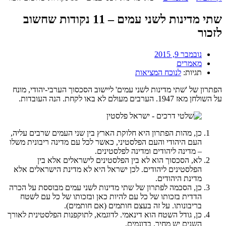
שתי מדינות לשני עמים – 11 נקודות שחשוב
לזכור
נובמבר 9, 2015
מאמרים
תגיות:
לנוכח המציאות
הפתרון של 'שתי מדינות לשני עמים' ליישוב הסכסוך הערבי-יהודי, מונח
על השולחן מאז 1947. הערבים מעולם לא באו לקחת. הנה העובדות.
כן, מהות הפתרון היא חלוקת הארץ בין שני העמים שרבים עליה,
העם היהודי והעם הפלסטיני, כאשר לכל עם מדינה ריבונית משלו
– מדינה ליהודים ומדינה לפלסטינים.
לא, הסכסוך הוא לא בין הפלסטינים לישראלים אלא בין
הפלסטינים ליהודים. לכן ישראל היא לא מדינת הישראלים אלא
מדינת היהודים.
כן, הסכמה לפתרון של שתי מדינות לשני עמים מבוססת על הכרה
הדדית בזכותו של כל עם להיות כאן ובזכותו של כל עם לשטח
בריבונותו. על זה בעצם חותמים (אם חותמים).
כן, גודל השטח הוא דינאמי. לדוגמא, לתוקפנות הפלסטינית לאורך
השנים יש מחיר. בדונמים.