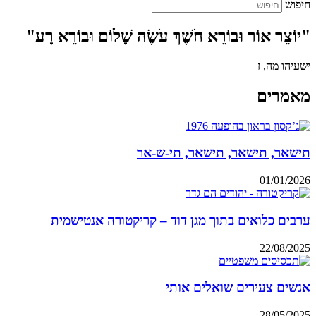
חיפוש
"יוֹצֵר אוֹר וּבוֹרֵא חֹשֶׁךְ עֹשֶׂה שָׁלוֹם וּבוֹרֵא רָע"
ישעיהו מה, ז
מאמרים
תישאר, תישאר, תישאר, תי-ש-אר
01/01/2026
ערבים כלואים בתוך מגן דוד – קריקטורה אנטישמית
22/08/2025
אנשים צעירים שואלים אותי
28/05/2025